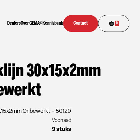
Dealers
Over GEMA®
Kennisbank
Contact
0
lijn 30x15x2mm
ewerkt
0x15x2mm Onbewerkt – 50120
Voorraad
9 stuks