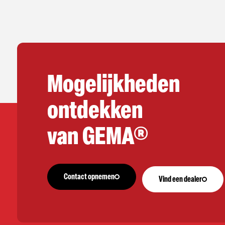
Mogelijkheden
ontdekken
van GEMA®
Contact opnemen
Vind een dealer