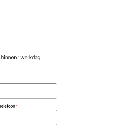
 binnen 1 werkdag
Telefoon
*