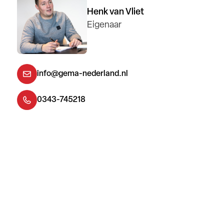
Henk van Vliet
Eigenaar
info@gema-nederland.nl
0343-745218