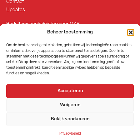
Contact
Updates
Bedrijfswageninrichting voor MKB
Beheer toestemming
Bedrijfswageninrichting voor Fleetsales
Om de beste ervaringen te bieden, gebruiken wij technologieën zoals cookies
om informatie over je apparaat op te slaan en/of te raadplegen. Door in te
SOCIALS
stemmen met deze technologieën kunnen wij gegevens zoals surfgedrag of
unieke ID's op deze site verwerken. Als je geen toestemming geeft of uw
toestemming intrekt, kan dit een nadelige invloed hebben op bepaalde
functies en mogelijkheden.
Accepteren
2026 © GEMA Nederland
Weigeren
Algemene voorwaarden
Privacybeleid
Bekijk voorkeuren
Website door
Stuwio
Privacybeleid