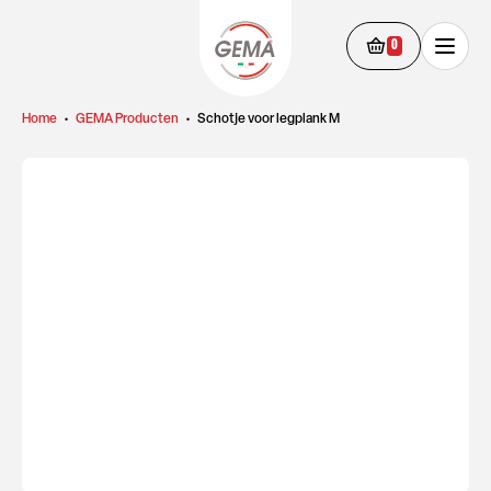
0
Home
•
GEMA Producten
•
Schotje voor legplank M