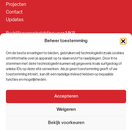
Projecten
Contact
Updates
Bedrijfswageninrichting voor MKB
Beheer toestemming
Bedrijfswageninrichting voor Fleetsales
Om de beste ervaringen te bieden, gebruiken wij technologieën zoals cookies
om informatie over je apparaat op te slaan en/of te raadplegen. Door in te
SOCIALS
stemmen met deze technologieën kunnen wij gegevens zoals surfgedrag of
unieke ID's op deze site verwerken. Als je geen toestemming geeft of uw
toestemming intrekt, kan dit een nadelige invloed hebben op bepaalde
functies en mogelijkheden.
Accepteren
2026 © GEMA Nederland
Weigeren
Algemene voorwaarden
Privacybeleid
Bekijk voorkeuren
Website door
Stuwio