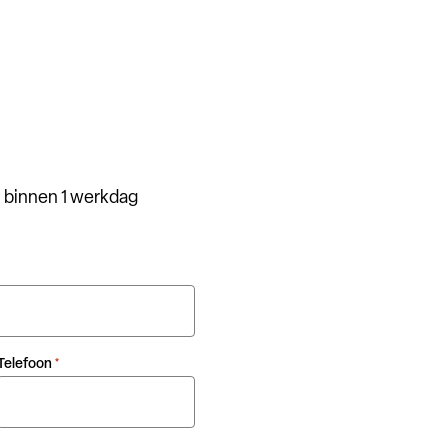
 binnen 1 werkdag
Telefoon
*