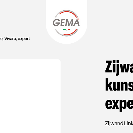
, Vivaro, expert
Zijw
kuns
expe
Zijwand Lin