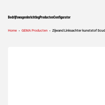
Bedrijfswageninrichting
Producten
Configurator
Home
•
GEMA Producten
•
Zijwand Linksachter kunststof Scudo