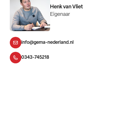
Henk van Vliet
Eigenaar
info@gema-nederland.nl
0343-745218