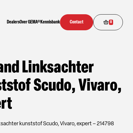
Dealers
Over GEMA®
Kennisbank
Contact
0
and Linksachter
tstof Scudo, Vivaro,
rt
ksachter kunststof Scudo, Vivaro, expert – 214798