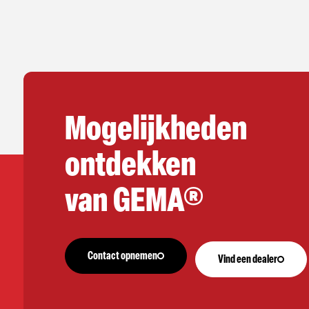
Mogelijkheden
ontdekken
van GEMA®
Contact opnemen
Vind een dealer