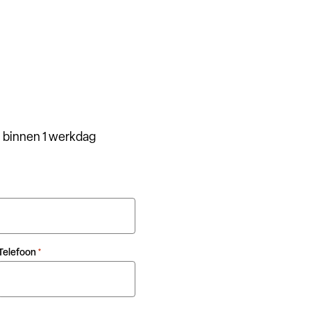
 binnen 1 werkdag
Telefoon
*