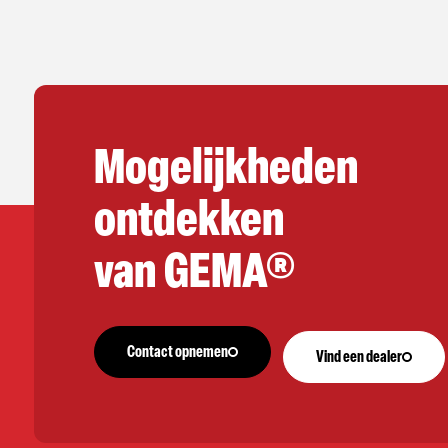
Mogelijkheden
ontdekken
van GEMA®
Contact opnemen
Vind een dealer