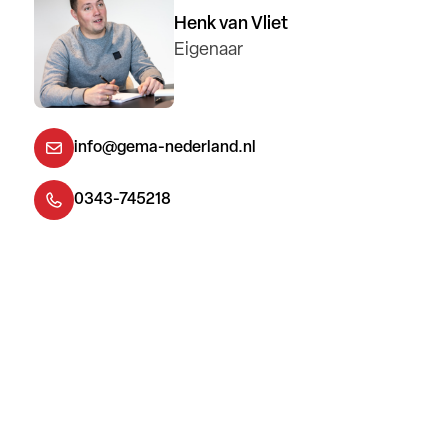
Henk van Vliet
Eigenaar
info@gema-nederland.nl
0343-745218