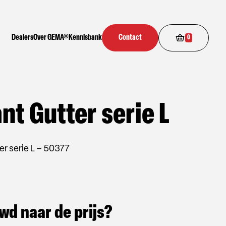
Dealers
Over GEMA®
Kennisbank
Contact
0
ant Gutter serie L
er serie L – 50377
wd naar de prijs?