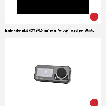
Trailerkabel plat FLYY 2×1.5mm² zwart/wit op haspel per 50 mtr.