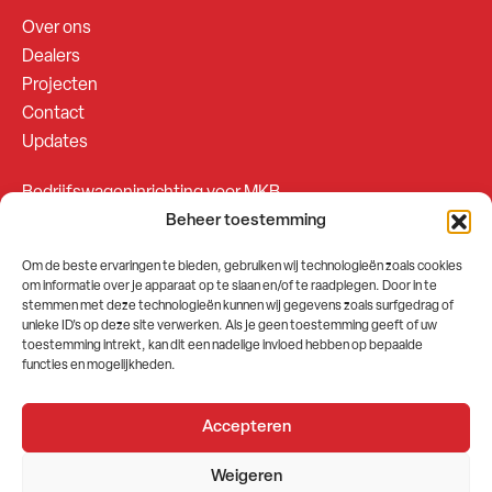
Over ons
Dealers
Projecten
Contact
Updates
Bedrijfswageninrichting voor MKB
Beheer toestemming
Bedrijfswageninrichting voor Fleetsales
Om de beste ervaringen te bieden, gebruiken wij technologieën zoals cookies
om informatie over je apparaat op te slaan en/of te raadplegen. Door in te
SOCIALS
stemmen met deze technologieën kunnen wij gegevens zoals surfgedrag of
unieke ID's op deze site verwerken. Als je geen toestemming geeft of uw
toestemming intrekt, kan dit een nadelige invloed hebben op bepaalde
functies en mogelijkheden.
Accepteren
2026 © GEMA Nederland
Weigeren