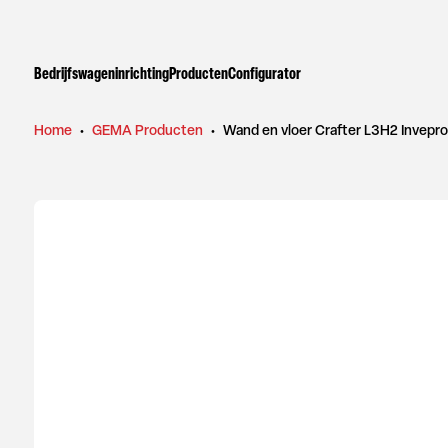
Bedrijfswageninrichting
Producten
Configurator
Home
•
GEMA Producten
•
Wand en vloer Crafter L3H2 Invepro