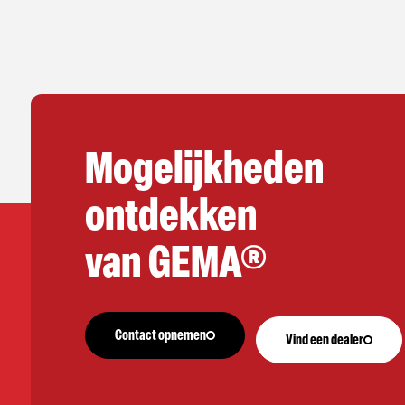
Mogelijkheden
ontdekken
van GEMA®
Contact opnemen
Vind een dealer