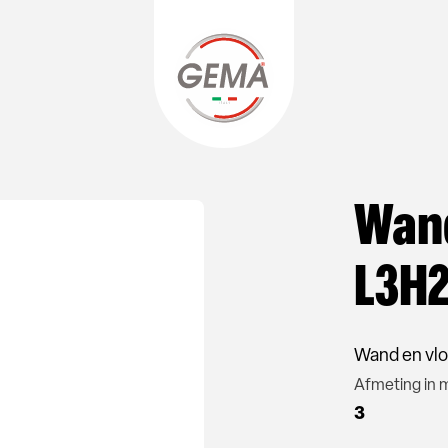
Wand
L3H2
Wand en vlo
Afmeting in
3