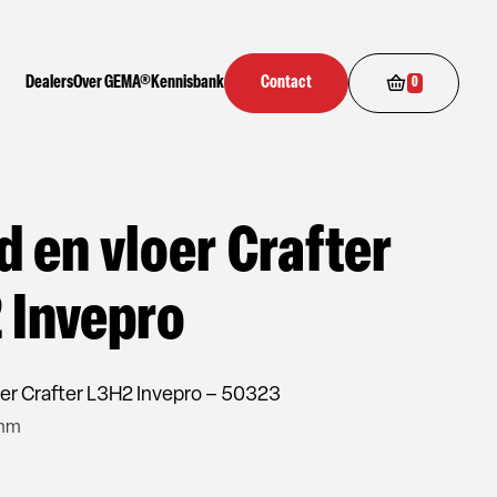
Dealers
Over GEMA®
Kennisbank
Contact
0
 en vloer Crafter
 Invepro
er Crafter L3H2 Invepro – 50323
 mm