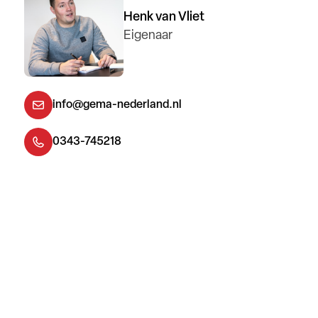
Henk van Vliet
Eigenaar
info@gema-nederland.nl
0343-745218