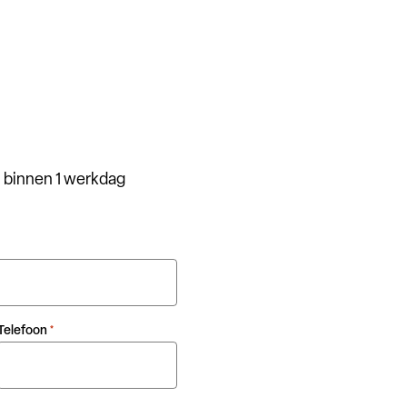
 binnen 1 werkdag
Telefoon
*