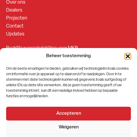
Over ons
Dealers
Projecten
Contact
Updates
Bedrijfswageninrichting voor MKB
Beheer toestemming
Bedrijfswageninrichting voor Fleetsales
Om de beste ervaringen te bieden, gebruiken wij technologieën zoals cookies
om informatie over je apparaat op te slaan en/of te raadplegen. Door in te
SOCIALS
stemmen met deze technologieën kunnen wij gegevens zoals surfgedrag of
unieke ID's op deze site verwerken. Als je geen toestemming geeft of uw
toestemming intrekt, kan dit een nadelige invloed hebben op bepaalde
functies en mogelijkheden.
Accepteren
2026 © GEMA Nederland
Weigeren
Algemene voorwaarden