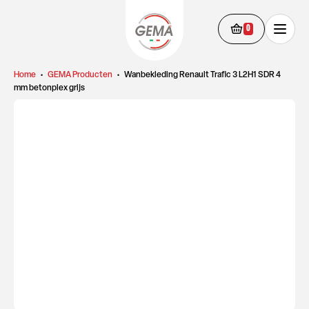
0
Home
•
GEMA Producten
•
Wanbekleding Renault Trafic 3 L2H1 SDR 4
mm betonplex grijs