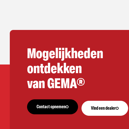
Mogelijkheden
ontdekken
van GEMA®
Contact opnemen
Vind een dealer