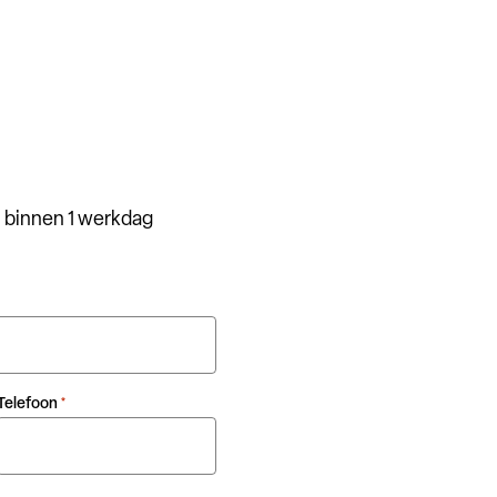
 binnen 1 werkdag
Telefoon
*