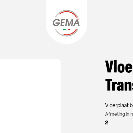
R
Vloe
Tran
Vloerplaat b
Afmeting in
2