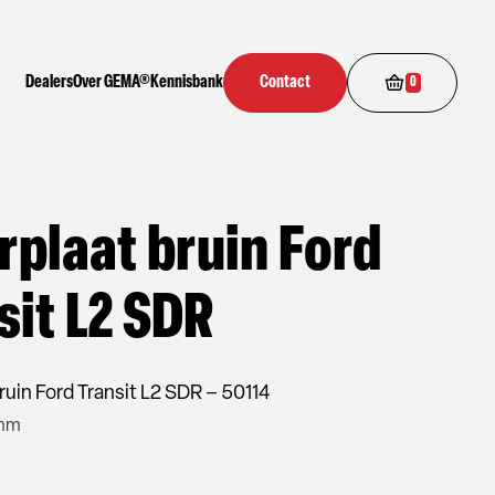
Dealers
Over GEMA®
Kennisbank
Contact
0
rplaat bruin Ford
sit L2 SDR
ruin Ford Transit L2 SDR – 50114
 mm