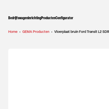
Bedrijfswageninrichting
Producten
Configurator
Home
•
GEMA Producten
•
Vloerplaat bruin Ford Transit L2 SD