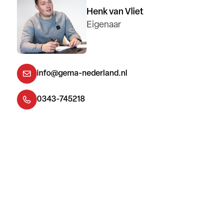
Henk van Vliet
Eigenaar
info@gema-nederland.nl
0343-745218