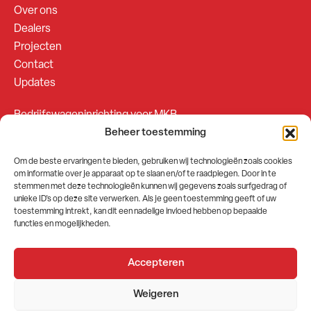
Over ons
Dealers
Projecten
Contact
Updates
Bedrijfswageninrichting voor MKB
Beheer toestemming
Bedrijfswageninrichting voor Fleetsales
Om de beste ervaringen te bieden, gebruiken wij technologieën zoals cookies
om informatie over je apparaat op te slaan en/of te raadplegen. Door in te
SOCIALS
stemmen met deze technologieën kunnen wij gegevens zoals surfgedrag of
unieke ID's op deze site verwerken. Als je geen toestemming geeft of uw
toestemming intrekt, kan dit een nadelige invloed hebben op bepaalde
functies en mogelijkheden.
Accepteren
2026 © GEMA Nederland
Weigeren
Algemene voorwaarden