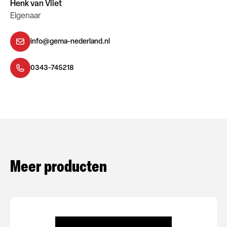
Henk van Vliet
Eigenaar
info@gema-nederland.nl
0343-745218
Meer producten