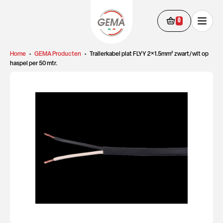
0
Home
•
GEMA Producten
•
Trailerkabel plat FLYY 2×1.5mm² zwart/wit op
haspel per 50 mtr.