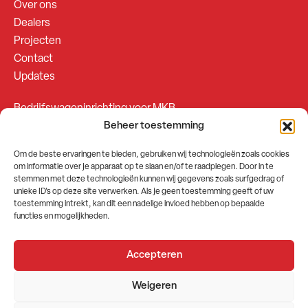
Over ons
Dealers
Projecten
Contact
Updates
Bedrijfswageninrichting voor MKB
Beheer toestemming
Bedrijfswageninrichting voor Fleetsales
Om de beste ervaringen te bieden, gebruiken wij technologieën zoals cookies
om informatie over je apparaat op te slaan en/of te raadplegen. Door in te
SOCIALS
stemmen met deze technologieën kunnen wij gegevens zoals surfgedrag of
unieke ID's op deze site verwerken. Als je geen toestemming geeft of uw
toestemming intrekt, kan dit een nadelige invloed hebben op bepaalde
functies en mogelijkheden.
Accepteren
2026 © GEMA Nederland
Weigeren
Algemene voorwaarden