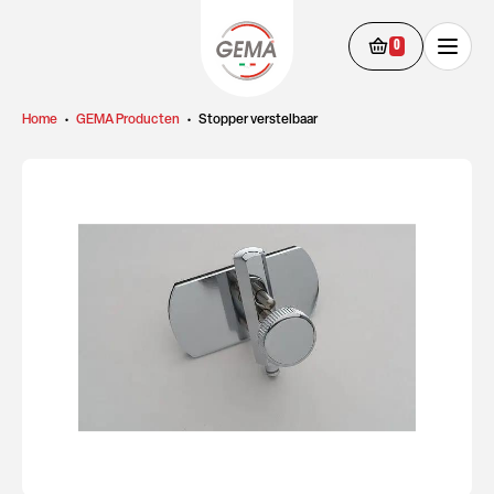
0
Home
•
GEMA Producten
•
Stopper verstelbaar