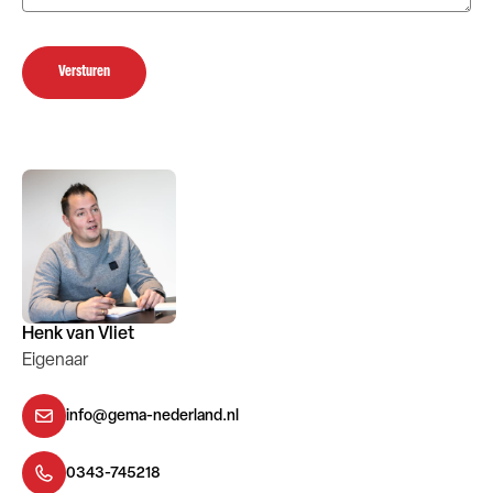
Versturen
Henk van Vliet
Eigenaar
info@gema-nederland.nl
0343-745218