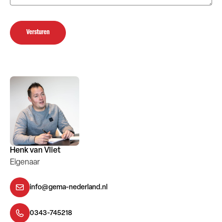
Versturen
Henk van Vliet
Eigenaar
info@gema-nederland.nl
0343-745218