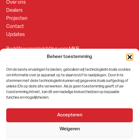
Over ons
Dealers
Projecten
Contact
Updates
Bedrijfswageninrichting voor MKB
Beheer toestemming
Bedrijfswageninrichting voor Fleetsales
Om de beste ervaringen te bieden, gebruiken wij technologieën zoals cookies
om informatie over je apparaat op te slaan en/of te raadplegen. Door in te
SOCIALS
stemmen met deze technologieën kunnen wij gegevens zoals surfgedrag of
unieke ID's op deze site verwerken. Als je geen toestemming geeft of uw
toestemming intrekt, kan dit een nadelige invloed hebben op bepaalde
functies en mogelijkheden.
Accepteren
2026 © GEMA Nederland
Weigeren
Algemene voorwaarden