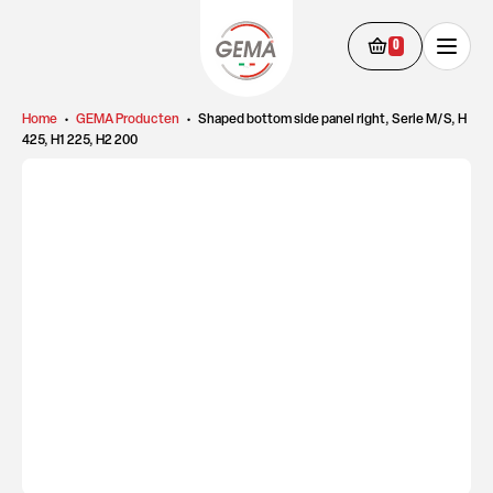
0
Home
•
GEMA Producten
•
Shaped bottom side panel right, Serie M/S, H
425, H1 225, H2 200