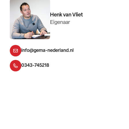
Henk van Vliet
Eigenaar
info@gema-nederland.nl
0343-745218