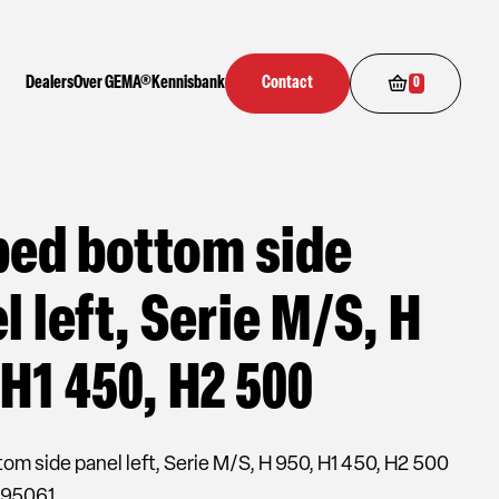
Dealers
Over GEMA®
Kennisbank
Contact
0
ed bottom side
l left, Serie M/S, H
 H1 450, H2 500
om side panel left, Serie M/S, H 950, H1 450, H2 500
095061