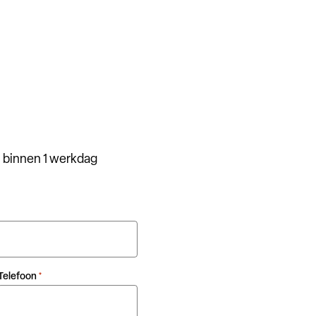
 binnen 1 werkdag
Telefoon
*