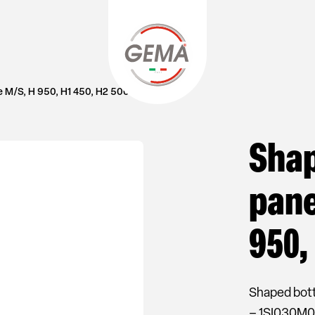
ie M/S, H 950, H1 450, H2 500
Shap
pane
950,
Shaped bott
– 1SI030M