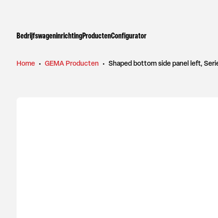
Bedrijfswageninrichting
Producten
Configurator
Home
•
GEMA Producten
•
Shaped bottom side panel left, Ser