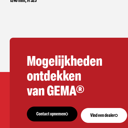
1240 mm, H 325
Mogelijkheden
ontdekken
van GEMA®
Contact opnemen
Vind een dealer