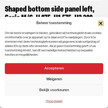
Shaped bottom side panel left,
Serie M/S, H 875, H1 575, H2 300
Beheer toestemming
Shaped bottom side panel left, Serie M/S, H 875, H1 575,
Om de beste ervaringen te bieden, gebruiken wij technologieën zoals cookies
H2 300 – 1SI030M087A71
om informatie over je apparaat op te slaan en/of te raadplegen. Door in te
stemmen met deze technologieën kunnen wij gegevens zoals surfgedrag of
Afmeting in mm
unieke ID's op deze site verwerken. Als je geen toestemming geeft of uw
875
toestemming intrekt, kan dit een nadelige invloed hebben op bepaalde
functies en mogelijkheden.
Benieuwd naar de prijs?
Accepteren
Log in als dealer of vraag een offerte aan bij GEMA Nederland
Weigeren
Inloggen als dealer
Bekijk voorkeuren
Offerte aanvragen
Privacybeleid