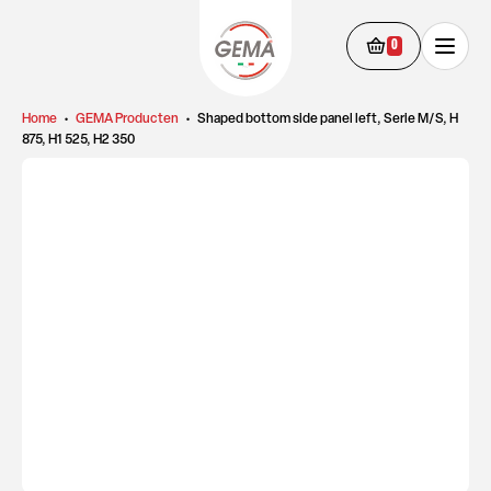
0
Home
•
GEMA Producten
•
Shaped bottom side panel left, Serie M/S, H
875, H1 525, H2 350