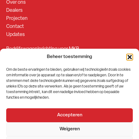
Over ons
Dealers
Projecten
Contact
Updates
Bedrijfswageninrichting voor MKB
Beheer toestemming
Bedrijfswageninrichting voor Fleetsales
Om de beste ervaringen te bieden, gebruiken wij technologieën zoals cookies
om informatie over je apparaat op te slaan en/of te raadplegen. Door in te
SOCIALS
stemmen met deze technologieën kunnen wij gegevens zoals surfgedrag of
unieke ID's op deze site verwerken. Als je geen toestemming geeft of uw
toestemming intrekt, kan dit een nadelige invloed hebben op bepaalde
functies en mogelijkheden.
Accepteren
2026 © GEMA Nederland
Weigeren
Algemene voorwaarden