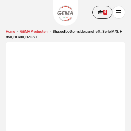
0
Home
•
GEMA Producten
•
Shaped bottom side panel left, Serie M/S, H
850, H1 600, H2 250