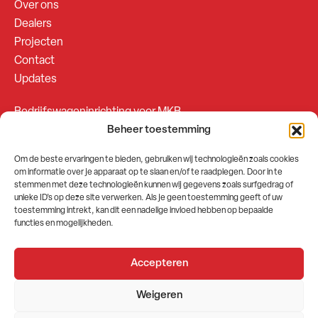
Over ons
Dealers
Projecten
Contact
Updates
Bedrijfswageninrichting voor MKB
Beheer toestemming
Bedrijfswageninrichting voor Fleetsales
Om de beste ervaringen te bieden, gebruiken wij technologieën zoals cookies
om informatie over je apparaat op te slaan en/of te raadplegen. Door in te
SOCIALS
stemmen met deze technologieën kunnen wij gegevens zoals surfgedrag of
unieke ID's op deze site verwerken. Als je geen toestemming geeft of uw
toestemming intrekt, kan dit een nadelige invloed hebben op bepaalde
functies en mogelijkheden.
Accepteren
2026 © GEMA Nederland
Weigeren
Algemene voorwaarden