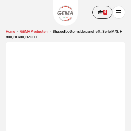
0
Home
•
GEMA Producten
•
Shaped bottom side panel left, Serie M/S, H
800, H1 600, H2 200