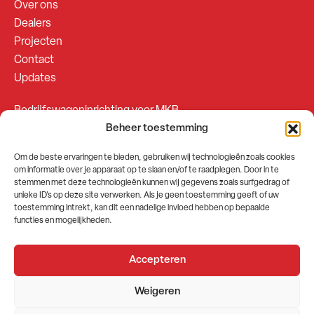
Over ons
Dealers
Projecten
Contact
Updates
Bedrijfswageninrichting voor MKB
Beheer toestemming
Bedrijfswageninrichting voor Fleetsales
Om de beste ervaringen te bieden, gebruiken wij technologieën zoals cookies
om informatie over je apparaat op te slaan en/of te raadplegen. Door in te
SOCIALS
stemmen met deze technologieën kunnen wij gegevens zoals surfgedrag of
unieke ID's op deze site verwerken. Als je geen toestemming geeft of uw
toestemming intrekt, kan dit een nadelige invloed hebben op bepaalde
functies en mogelijkheden.
Accepteren
2026 © GEMA Nederland
Weigeren
Algemene voorwaarden