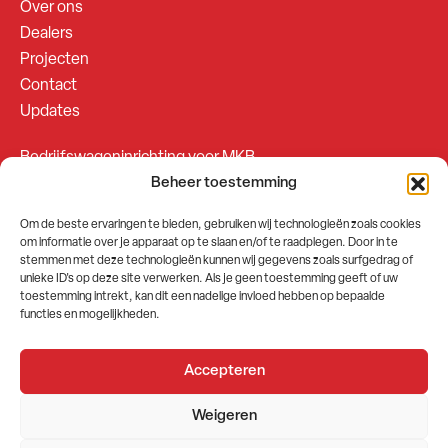
Over ons
Dealers
Projecten
Contact
Updates
Bedrijfswageninrichting voor MKB
Beheer toestemming
Bedrijfswageninrichting voor Fleetsales
Om de beste ervaringen te bieden, gebruiken wij technologieën zoals cookies
om informatie over je apparaat op te slaan en/of te raadplegen. Door in te
SOCIALS
stemmen met deze technologieën kunnen wij gegevens zoals surfgedrag of
unieke ID's op deze site verwerken. Als je geen toestemming geeft of uw
toestemming intrekt, kan dit een nadelige invloed hebben op bepaalde
functies en mogelijkheden.
Accepteren
2026 © GEMA Nederland
Weigeren
Algemene voorwaarden