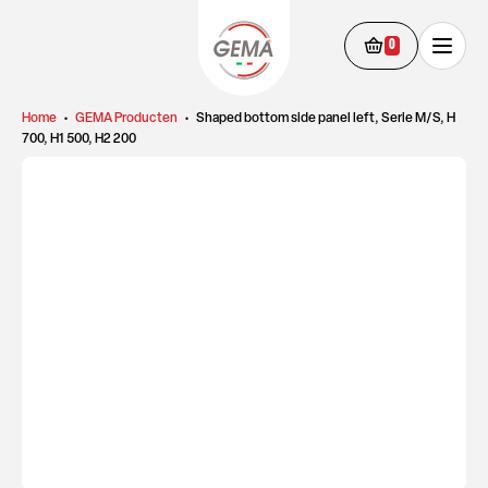
0
Home
•
GEMA Producten
•
Shaped bottom side panel left, Serie M/S, H
700, H1 500, H2 200