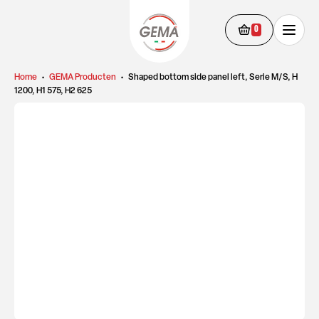
0
Home
•
GEMA Producten
•
Shaped bottom side panel left, Serie M/S, H
1200, H1 575, H2 625