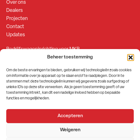
Over ons
Dealers
Projecten
Contact
Updates
Bedrijfswageninrichting voor MKB
Beheer toestemming
Bedrijfswageninrichting voor Fleetsales
Om de beste ervaringen te bieden, gebruiken wij technologieën zoals cookies
om informatie over je apparaat op te slaan en/of te raadplegen. Door in te
SOCIALS
stemmen met deze technologieën kunnen wij gegevens zoals surfgedrag of
unieke ID's op deze site verwerken. Als je geen toestemming geeft of uw
toestemming intrekt, kan dit een nadelige invloed hebben op bepaalde
functies en mogelijkheden.
Accepteren
2026 © GEMA Nederland
Weigeren
Algemene voorwaarden