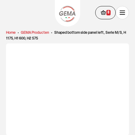
0
Home
•
GEMA Producten
•
Shaped bottom side panel left, Serie M/S, H
1175, H1 600, H2 575