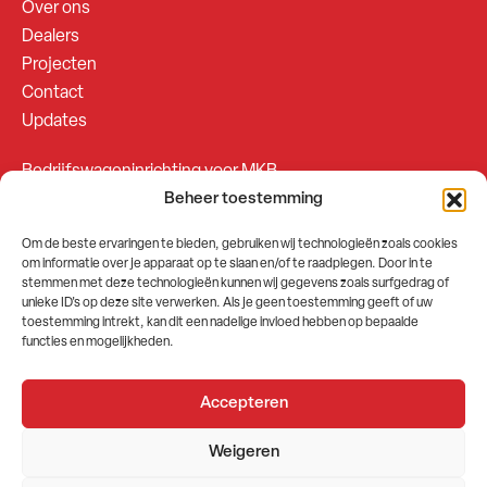
Over ons
Dealers
Projecten
Contact
Updates
Bedrijfswageninrichting voor MKB
Beheer toestemming
Bedrijfswageninrichting voor Fleetsales
Om de beste ervaringen te bieden, gebruiken wij technologieën zoals cookies
om informatie over je apparaat op te slaan en/of te raadplegen. Door in te
SOCIALS
stemmen met deze technologieën kunnen wij gegevens zoals surfgedrag of
unieke ID's op deze site verwerken. Als je geen toestemming geeft of uw
toestemming intrekt, kan dit een nadelige invloed hebben op bepaalde
functies en mogelijkheden.
Accepteren
2026 © GEMA Nederland
Weigeren
Algemene voorwaarden