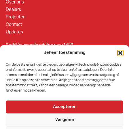
Over ons
Dealers
Projecten
Contact
Updates
Bedrijfswageninrichting voor MKB
Beheer toestemming
Bedrijfswageninrichting voor Fleetsales
Om de beste ervaringen te bieden, gebruiken wij technologieën zoals cookies
om informatie over je apparaat op te slaan en/of te raadplegen. Door in te
SOCIALS
stemmen met deze technologieën kunnen wij gegevens zoals surfgedrag of
unieke ID's op deze site verwerken. Als je geen toestemming geeft of uw
toestemming intrekt, kan dit een nadelige invloed hebben op bepaalde
functies en mogelijkheden.
Accepteren
2026 © GEMA Nederland
Weigeren
Algemene voorwaarden