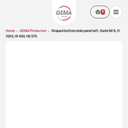
0
Home
•
GEMA Producten
•
Shaped bottom side panel left, Serie M/S, H
1025, H1 450, H2 575