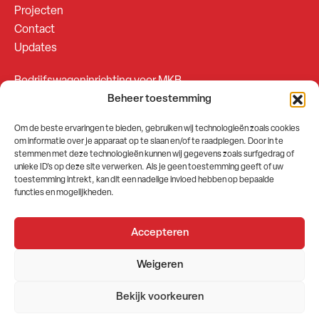
Projecten
Contact
Updates
Bedrijfswageninrichting voor MKB
Beheer toestemming
Bedrijfswageninrichting voor Fleetsales
Om de beste ervaringen te bieden, gebruiken wij technologieën zoals cookies
om informatie over je apparaat op te slaan en/of te raadplegen. Door in te
SOCIALS
stemmen met deze technologieën kunnen wij gegevens zoals surfgedrag of
unieke ID's op deze site verwerken. Als je geen toestemming geeft of uw
toestemming intrekt, kan dit een nadelige invloed hebben op bepaalde
functies en mogelijkheden.
Accepteren
2026 © GEMA Nederland
Weigeren
Algemene voorwaarden
Privacybeleid
Bekijk voorkeuren
Website door
Stuwio