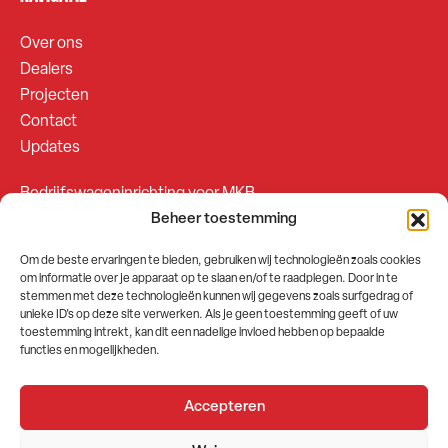
Over ons
Dealers
Projecten
Contact
Updates
Bedrijfswageninrichting voor MKB
Beheer toestemming
Bedrijfswageninrichting voor Fleetsales
Om de beste ervaringen te bieden, gebruiken wij technologieën zoals cookies
om informatie over je apparaat op te slaan en/of te raadplegen. Door in te
SOCIALS
stemmen met deze technologieën kunnen wij gegevens zoals surfgedrag of
unieke ID's op deze site verwerken. Als je geen toestemming geeft of uw
toestemming intrekt, kan dit een nadelige invloed hebben op bepaalde
functies en mogelijkheden.
Accepteren
2026 © GEMA Nederland