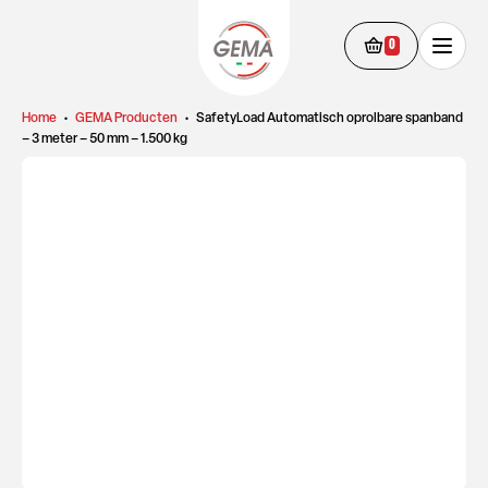
0
Home
•
GEMA Producten
•
SafetyLoad Automatisch oprolbare spanband
– 3 meter – 50 mm – 1.500 kg