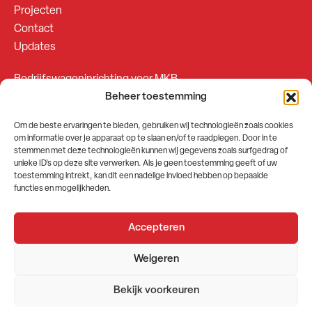
Projecten
Contact
Updates
Bedrijfswageninrichting voor MKB
Beheer toestemming
Bedrijfswageninrichting voor Fleetsales
Om de beste ervaringen te bieden, gebruiken wij technologieën zoals cookies
om informatie over je apparaat op te slaan en/of te raadplegen. Door in te
SOCIALS
stemmen met deze technologieën kunnen wij gegevens zoals surfgedrag of
unieke ID's op deze site verwerken. Als je geen toestemming geeft of uw
toestemming intrekt, kan dit een nadelige invloed hebben op bepaalde
functies en mogelijkheden.
Accepteren
2026 © GEMA Nederland
Weigeren
Algemene voorwaarden
Privacybeleid
Bekijk voorkeuren
Website door
Stuwio