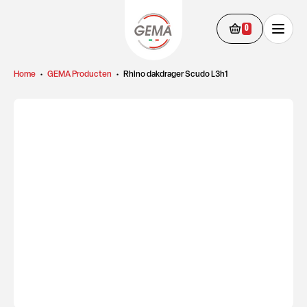
0
Home
•
GEMA Producten
•
Rhino dakdrager Scudo L3h1