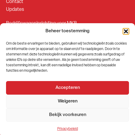
Contact
Updates
Bedrijfswageninrichting voor MKB
Beheer toestemming
Bedrijfswageninrichting voor Fleetsales
Om de beste ervaringen te bieden, gebruiken wij technologieën zoals cookies
om informatie over je apparaat op te slaan en/of te raadplegen. Door in te
SOCIALS
stemmen met deze technologieën kunnen wij gegevens zoals surfgedrag of
unieke ID's op deze site verwerken. Als je geen toestemming geeft of uw
toestemming intrekt, kan dit een nadelige invloed hebben op bepaalde
functies en mogelijkheden.
Accepteren
2026 © GEMA Nederland
Weigeren
Algemene voorwaarden
Privacybeleid
Bekijk voorkeuren
Website door
Stuwio
Privacybeleid