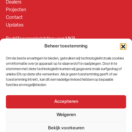
Dealers
Projecten
Contact
Updates
Bedrijfswageninrichting voor MKB
Beheer toestemming
Bedrijfswageninrichting voor Fleetsales
Om de beste ervaringen te bieden, gebruiken wij technologieën zoals cookies
om informatie over je apparaat op te slaan en/of te raadplegen. Door in te
SOCIALS
stemmen met deze technologieën kunnen wij gegevens zoals surfgedrag of
unieke ID's op deze site verwerken. Als je geen toestemming geeft of uw
toestemming intrekt, kan dit een nadelige invloed hebben op bepaalde
functies en mogelijkheden.
Accepteren
2026 © GEMA Nederland
Weigeren
Algemene voorwaarden
Privacybeleid
Bekijk voorkeuren