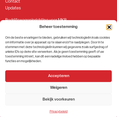
Contact
Updates
Bedrijfswageninrichting voor MKB
Beheer toestemming
Bedrijfswageninrichting voor Fleetsales
Om de beste ervaringen te bieden, gebruiken wij technologieën zoals cookies
om informatie over je apparaat op te slaan en/of te raadplegen. Door in te
SOCIALS
stemmen met deze technologieën kunnen wij gegevens zoals surfgedrag of
unieke ID's op deze site verwerken. Als je geen toestemming geeft of uw
toestemming intrekt, kan dit een nadelige invloed hebben op bepaalde
functies en mogelijkheden.
Accepteren
2026 © GEMA Nederland
Weigeren
Algemene voorwaarden
Privacybeleid
Bekijk voorkeuren
Website door
Stuwio
Privacybeleid