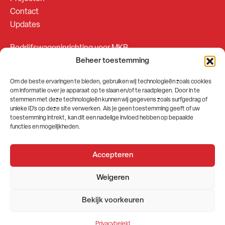
Contact
Updates
Bedrijfswageninrichting voor MKB
Beheer toestemming
Bedrijfswageninrichting voor Fleetsales
Om de beste ervaringen te bieden, gebruiken wij technologieën zoals cookies
om informatie over je apparaat op te slaan en/of te raadplegen. Door in te
SOCIALS
stemmen met deze technologieën kunnen wij gegevens zoals surfgedrag of
unieke ID's op deze site verwerken. Als je geen toestemming geeft of uw
toestemming intrekt, kan dit een nadelige invloed hebben op bepaalde
functies en mogelijkheden.
Accepteren
2026 © GEMA Nederland
Weigeren
Algemene voorwaarden
Privacybeleid
Bekijk voorkeuren
Website door
Stuwio
Privacybeleid