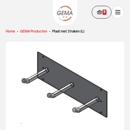
0
Home
•
GEMA Producten
•
Plaat met 3 haken (L)