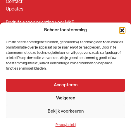
Contact
Updates
Bedrijfswageninrichting voor MKB
Beheer toestemming
Bedrijfswageninrichting voor Fleetsales
Om de beste ervaringen te bieden, gebruiken wij technologieën zoals cookies
om informatie over je apparaat op te slaan en/of te raadplegen. Door in te
SOCIALS
stemmen met deze technologieën kunnen wij gegevens zoals surfgedrag of
unieke ID's op deze site verwerken. Als je geen toestemming geeft of uw
toestemming intrekt, kan dit een nadelige invloed hebben op bepaalde
functies en mogelijkheden.
Accepteren
2026 © GEMA Nederland
Weigeren
Algemene voorwaarden
Privacybeleid
Bekijk voorkeuren
Website door
Stuwio
Privacybeleid