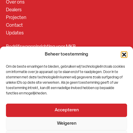
Over ons
Dealers
Projecten
Contact
Updates
Bedrijfswageninrichting voor MKB
Beheer toestemming
Bedrijfswageninrichting voor Fleetsales
Om de beste ervaringen te bieden, gebruiken wij technologieën zoals cookies
om informatie over je apparaat op te slaan en/of te raadplegen. Door in te
SOCIALS
stemmen met deze technologieën kunnen wij gegevens zoals surfgedrag of
unieke ID's op deze site verwerken. Als je geen toestemming geeft of uw
toestemming intrekt, kan dit een nadelige invloed hebben op bepaalde
functies en mogelijkheden.
Accepteren
2026 © GEMA Nederland
Weigeren
Algemene voorwaarden