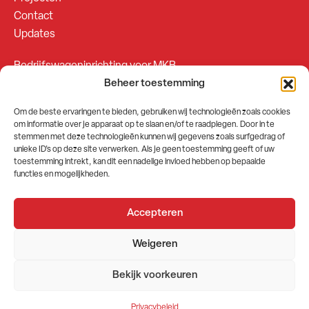
Contact
Updates
Bedrijfswageninrichting voor MKB
Beheer toestemming
Bedrijfswageninrichting voor Fleetsales
Om de beste ervaringen te bieden, gebruiken wij technologieën zoals cookies
om informatie over je apparaat op te slaan en/of te raadplegen. Door in te
SOCIALS
stemmen met deze technologieën kunnen wij gegevens zoals surfgedrag of
unieke ID's op deze site verwerken. Als je geen toestemming geeft of uw
toestemming intrekt, kan dit een nadelige invloed hebben op bepaalde
functies en mogelijkheden.
Accepteren
2026 © GEMA Nederland
Weigeren
Algemene voorwaarden
Privacybeleid
Bekijk voorkeuren
Website door
Stuwio
Privacybeleid