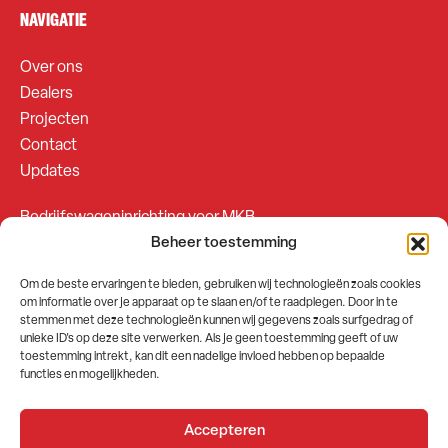
NAVIGATIE
Over ons
Dealers
Projecten
Contact
Updates
Bedrijfswageninrichting voor MKB
Beheer toestemming
Bedrijfswageninrichting voor Fleetsales
Om de beste ervaringen te bieden, gebruiken wij technologieën zoals cookies
om informatie over je apparaat op te slaan en/of te raadplegen. Door in te
SOCIALS
stemmen met deze technologieën kunnen wij gegevens zoals surfgedrag of
unieke ID's op deze site verwerken. Als je geen toestemming geeft of uw
toestemming intrekt, kan dit een nadelige invloed hebben op bepaalde
functies en mogelijkheden.
Accepteren