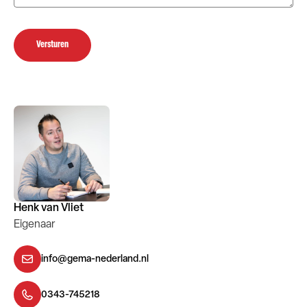
Versturen
Henk van Vliet
Eigenaar
info@gema-nederland.nl
0343-745218