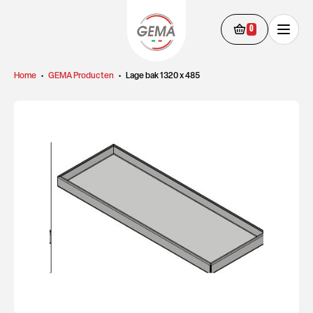
0
Home
•
GEMA Producten
•
Lage bak 1320 x 485