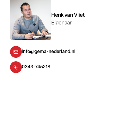
Henk van Vliet
Eigenaar
info@gema-nederland.nl
0343-745218