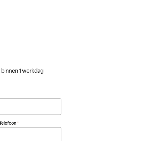
 binnen 1 werkdag
Telefoon
*