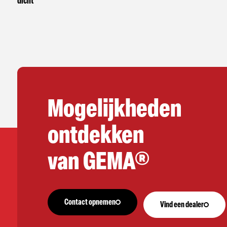
dicht
Mogelijkheden
ontdekken
van GEMA®
Contact opnemen
Vind een dealer