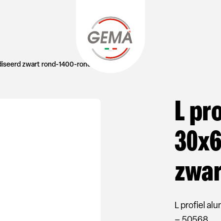
diseerd zwart rond-1400-rond
L pr
30x
zwar
L profiel a
– 50568