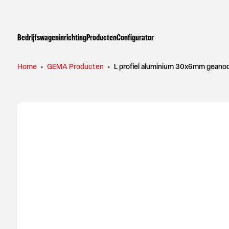
Bedrijfswageninrichting
Producten
Configurator
Home
•
GEMA Producten
•
L profiel aluminium 30x6mm geano