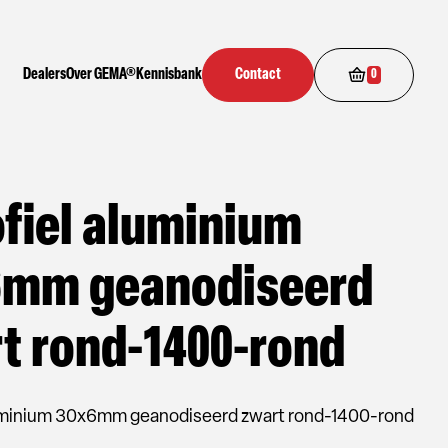
Dealers
Over GEMA®
Kennisbank
Contact
0
ofiel aluminium
6mm geanodiseerd
t rond-1400-rond
luminium 30x6mm geanodiseerd zwart rond-1400-rond