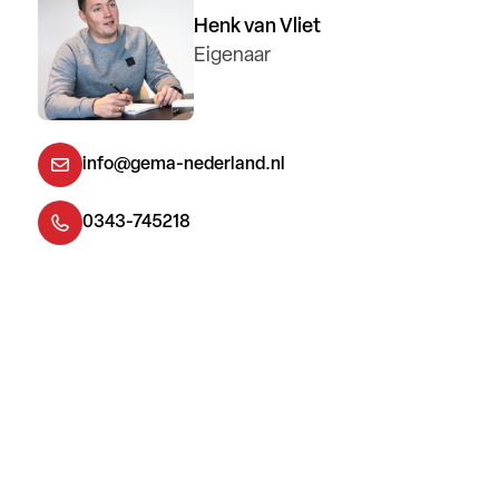
Henk van Vliet
Eigenaar
info@gema-nederland.nl
0343-745218