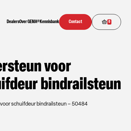
Dealers
Over GEMA®
Kennisbank
Contact
0
rsteun voor
ifdeur bindrailsteun
voor schuifdeur bindrailsteun – 50484