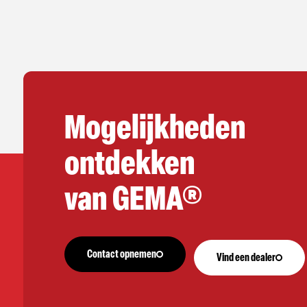
Mogelijkheden
ontdekken
van GEMA®
Contact opnemen
Vind een dealer