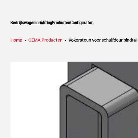
Bedrijfswageninrichting
Producten
Configurator
Home
•
GEMA Producten
•
Kokersteun voor schuifdeur bindrai