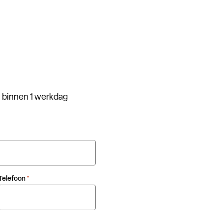
 binnen 1 werkdag
Telefoon
*