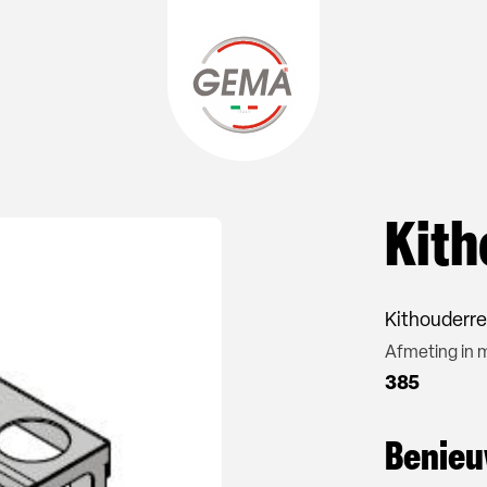
Kith
Kithouderr
Afmeting in
385
Benieu