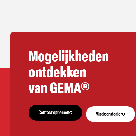
Mogelijkheden
ontdekken
van GEMA®
Contact opnemen
Vind een dealer