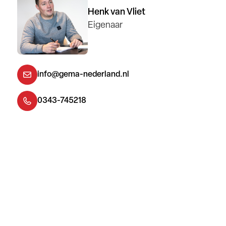
Henk van Vliet
Eigenaar
info@gema-nederland.nl
0343-745218