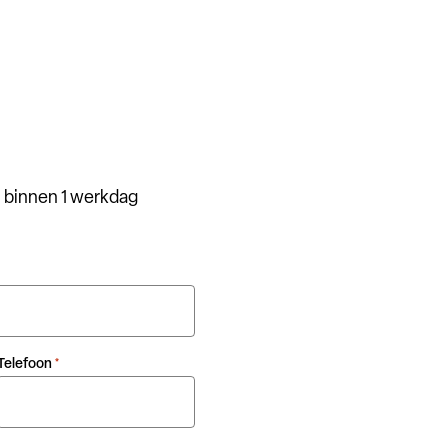
 binnen 1 werkdag
Telefoon
*