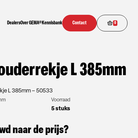
Dealers
Over GEMA®
Kennisbank
Contact
0
ouderrekje L 385mm
ekje L 385mm – 50533
 mm
Voorraad
5 stuks
wd naar de prijs?