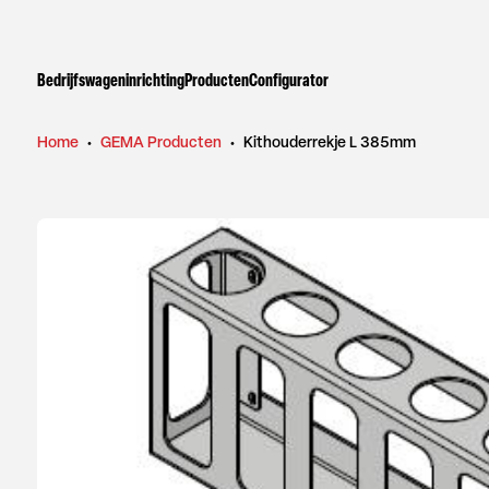
Bedrijfswageninrichting
Producten
Configurator
Home
•
GEMA Producten
•
Kithouderrekje L 385mm