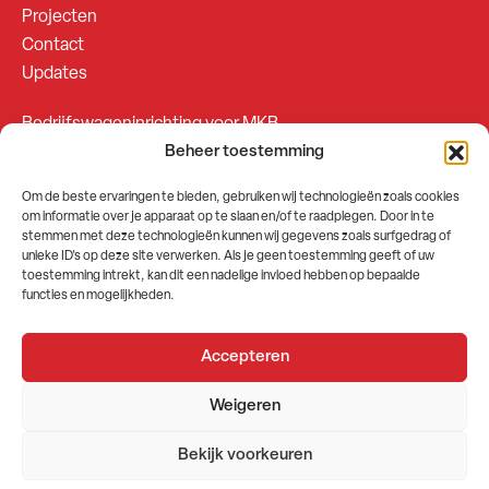
Projecten
Contact
Updates
Bedrijfswageninrichting voor MKB
Beheer toestemming
Bedrijfswageninrichting voor Fleetsales
Om de beste ervaringen te bieden, gebruiken wij technologieën zoals cookies
om informatie over je apparaat op te slaan en/of te raadplegen. Door in te
SOCIALS
stemmen met deze technologieën kunnen wij gegevens zoals surfgedrag of
unieke ID's op deze site verwerken. Als je geen toestemming geeft of uw
toestemming intrekt, kan dit een nadelige invloed hebben op bepaalde
functies en mogelijkheden.
Accepteren
2026 © GEMA Nederland
Weigeren
Algemene voorwaarden
Privacybeleid
Bekijk voorkeuren
Website door
Stuwio