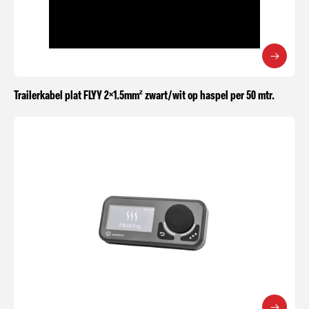
Trailerkabel plat FLYY 2×1.5mm² zwart/wit op haspel per 50 mtr.