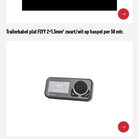
Trailerkabel plat FLYY 2×1.5mm² zwart/wit op haspel per 50 mtr.