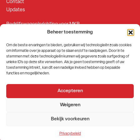
Contact
Updates
Bedrijfswageninrichting voor MKB
Beheer toestemming
Bedrijfswageninrichting voor Fleetsales
Om de beste ervaringen te bieden, gebruiken wij technologieën zoals cookies
om informatie over je apparaat op te slaan en/of te raadplegen. Door in te
SOCIALS
stemmen met deze technologieën kunnen wij gegevens zoals surfgedrag of
unieke ID's op deze site verwerken. Als je geen toestemming geeft of uw
toestemming intrekt, kan dit een nadelige invloed hebben op bepaalde
functies en mogelijkheden.
Accepteren
2026 © GEMA Nederland
Weigeren
Algemene voorwaarden
Privacybeleid
Bekijk voorkeuren
Website door
Stuwio
Privacybeleid