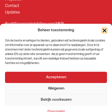
Contact
Updates
Bedrijfswageninrichting voor MKB
Beheer toestemming
Bedrijfswageninrichting voor Fleetsales
Om de beste ervaringen te bieden, gebruiken wij technologieën zoals cookies
om informatie over je apparaat op te slaan en/of te raadplegen. Door in te
SOCIALS
stemmen met deze technologieën kunnen wij gegevens zoals surfgedrag of
unieke ID's op deze site verwerken. Als je geen toestemming geeft of uw
toestemming intrekt, kan dit een nadelige invloed hebben op bepaalde
functies en mogelijkheden.
Accepteren
2026 © GEMA Nederland
Weigeren
Algemene voorwaarden
Privacybeleid
Bekijk voorkeuren
Website door
Stuwio
Privacybeleid