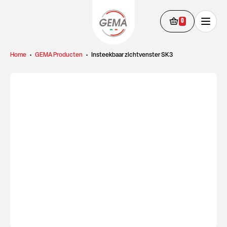
0
Home
•
GEMA Producten
•
Insteekbaar zichtvenster SK3