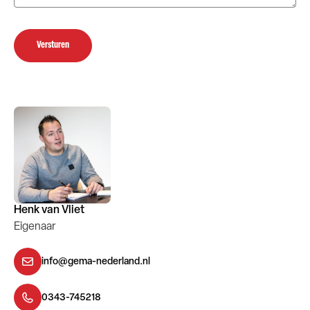
Versturen
Henk van Vliet
Eigenaar
info@gema-nederland.nl
0343-745218