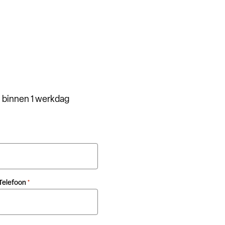
 binnen 1 werkdag
Telefoon
*