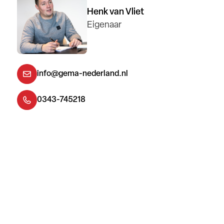
Henk van Vliet
Eigenaar
info@gema-nederland.nl
0343-745218