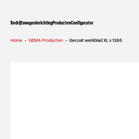
Bedrijfswageninrichting
Producten
Configurator
Home
•
GEMA Producten
•
Gecoat werkblad XL x 1385