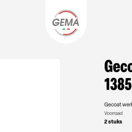
Geco
1385
Gecoat werk
Voorraad
2 stuks