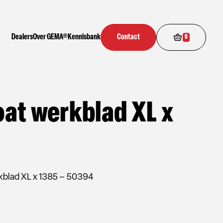
Dealers
Over GEMA®
Kennisbank
Contact
0
at werkblad XL x
blad XL x 1385 – 50394