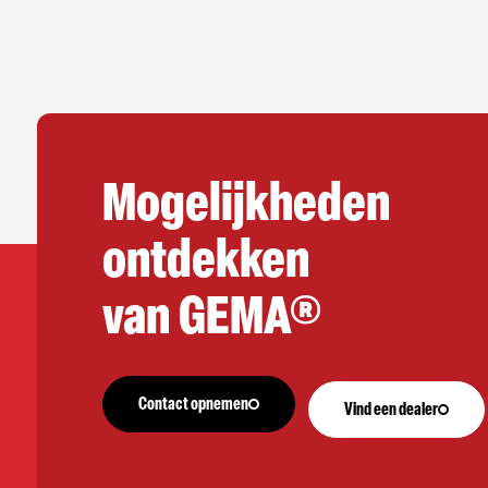
Mogelijkheden
ontdekken
van GEMA®
Contact opnemen
Vind een dealer