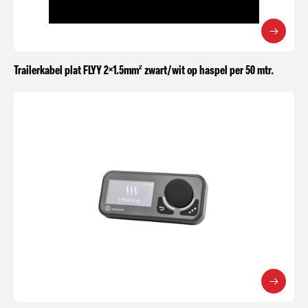
Trailerkabel plat FLYY 2×1.5mm² zwart/wit op haspel per 50 mtr.