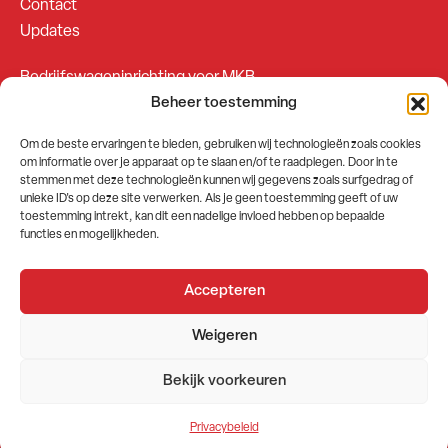
Contact
Updates
Bedrijfswageninrichting voor MKB
Beheer toestemming
Bedrijfswageninrichting voor Fleetsales
Om de beste ervaringen te bieden, gebruiken wij technologieën zoals cookies
om informatie over je apparaat op te slaan en/of te raadplegen. Door in te
SOCIALS
stemmen met deze technologieën kunnen wij gegevens zoals surfgedrag of
unieke ID's op deze site verwerken. Als je geen toestemming geeft of uw
toestemming intrekt, kan dit een nadelige invloed hebben op bepaalde
functies en mogelijkheden.
Accepteren
2026 © GEMA Nederland
Weigeren
Algemene voorwaarden
Privacybeleid
Bekijk voorkeuren
Website door
Stuwio
Privacybeleid