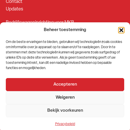
Contact
Updates
Bedrijfswageninrichting voor MKB
Beheer toestemming
Bedrijfswageninrichting voor Fleetsales
Om de beste ervaringen te bieden, gebruiken wij technologieën zoals cookies
om informatie over je apparaat op te slaan en/of te raadplegen. Door in te
SOCIALS
stemmen met deze technologieën kunnen wij gegevens zoals surfgedrag of
unieke ID's op deze site verwerken. Als je geen toestemming geeft of uw
toestemming intrekt, kan dit een nadelige invloed hebben op bepaalde
functies en mogelijkheden.
Accepteren
2026 © GEMA Nederland
Weigeren
Algemene voorwaarden
Privacybeleid
Bekijk voorkeuren
Website door
Stuwio
Privacybeleid