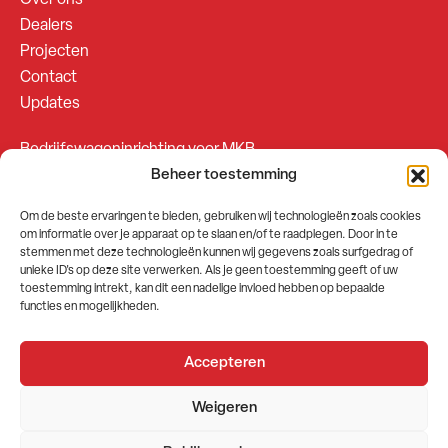
Over ons
Dealers
Projecten
Contact
Updates
Bedrijfswageninrichting voor MKB
Beheer toestemming
Bedrijfswageninrichting voor Fleetsales
Om de beste ervaringen te bieden, gebruiken wij technologieën zoals cookies
om informatie over je apparaat op te slaan en/of te raadplegen. Door in te
SOCIALS
stemmen met deze technologieën kunnen wij gegevens zoals surfgedrag of
unieke ID's op deze site verwerken. Als je geen toestemming geeft of uw
toestemming intrekt, kan dit een nadelige invloed hebben op bepaalde
functies en mogelijkheden.
Accepteren
2026 © GEMA Nederland
Weigeren
Algemene voorwaarden