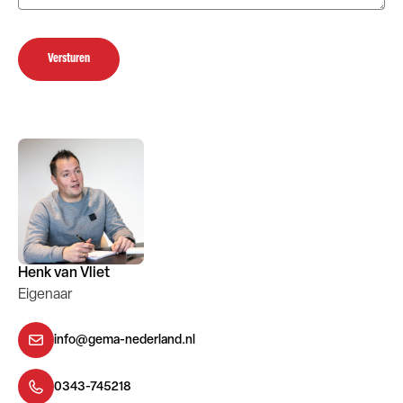
Versturen
Henk van Vliet
Eigenaar
info@gema-nederland.nl
0343-745218