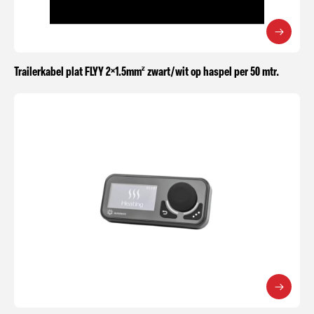
Trailerkabel plat FLYY 2×1.5mm² zwart/wit op haspel per 50 mtr.