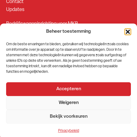
Contact
Updates
Bedrijfswageninrichting voor MKB
Beheer toestemming
Bedrijfswageninrichting voor Fleetsales
Om de beste ervaringen te bieden, gebruiken wij technologieën zoals cookies
om informatie over je apparaat op te slaan en/of te raadplegen. Door in te
SOCIALS
stemmen met deze technologieën kunnen wij gegevens zoals surfgedrag of
unieke ID's op deze site verwerken. Als je geen toestemming geeft of uw
toestemming intrekt, kan dit een nadelige invloed hebben op bepaalde
functies en mogelijkheden.
Accepteren
2026 © GEMA Nederland
Weigeren
Algemene voorwaarden
Privacybeleid
Bekijk voorkeuren
Website door
Stuwio
Privacybeleid