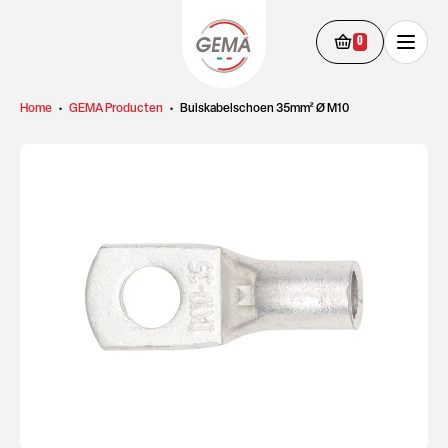
0
Home
•
GEMA Producten
•
Buiskabelschoen 35mm² Ø M10