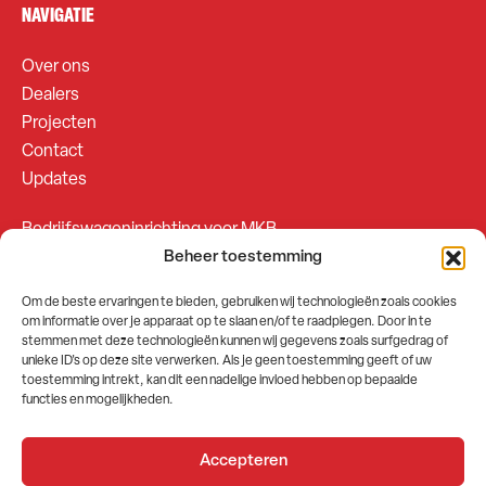
NAVIGATIE
Over ons
Dealers
Projecten
Contact
Updates
Bedrijfswageninrichting voor MKB
Beheer toestemming
Bedrijfswageninrichting voor Fleetsales
Om de beste ervaringen te bieden, gebruiken wij technologieën zoals cookies
om informatie over je apparaat op te slaan en/of te raadplegen. Door in te
SOCIALS
stemmen met deze technologieën kunnen wij gegevens zoals surfgedrag of
unieke ID's op deze site verwerken. Als je geen toestemming geeft of uw
toestemming intrekt, kan dit een nadelige invloed hebben op bepaalde
functies en mogelijkheden.
Accepteren